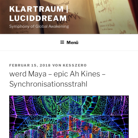
Zum
KLARTRAUM |
Inhalt
LUCIDDREAM
springen
Symphony of Global Awakening
Menü
VERÖFFENTLICHT
FEBRUAR 15, 2018
VON
KESSZERO
AM
werd Maya – epic Ah Kines –
Synchronisationsstrahl