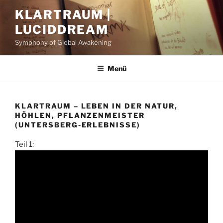
Zum
KLARTRAUM |
Inhalt
LUCIDDREAM
springen
Symphony of Global Awakening
Menü
KLARTRAUM – LEBEN IN DER NATUR,
HÖHLEN, PFLANZENMEISTER
(UNTERSBERG-ERLEBNISSE)
Teil 1: